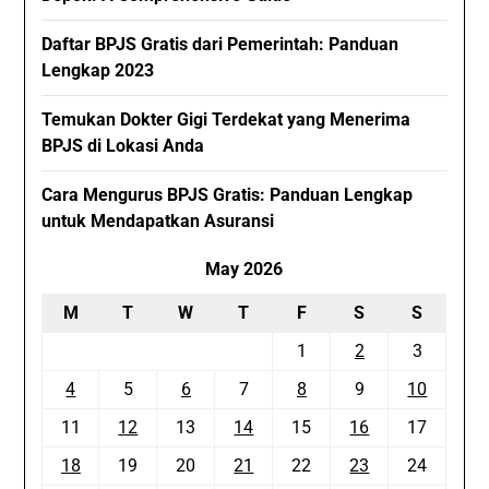
Daftar BPJS Gratis dari Pemerintah: Panduan
Lengkap 2023
Temukan Dokter Gigi Terdekat yang Menerima
BPJS di Lokasi Anda
Cara Mengurus BPJS Gratis: Panduan Lengkap
untuk Mendapatkan Asuransi
May 2026
M
T
W
T
F
S
S
1
2
3
4
5
6
7
8
9
10
11
12
13
14
15
16
17
18
19
20
21
22
23
24