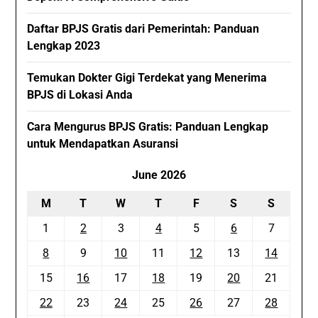
Daftar BPJS Gratis dari Pemerintah: Panduan
Lengkap 2023
Temukan Dokter Gigi Terdekat yang Menerima
BPJS di Lokasi Anda
Cara Mengurus BPJS Gratis: Panduan Lengkap
untuk Mendapatkan Asuransi
June 2026
M
T
W
T
F
S
S
1
2
3
4
5
6
7
8
9
10
11
12
13
14
15
16
17
18
19
20
21
22
23
24
25
26
27
28