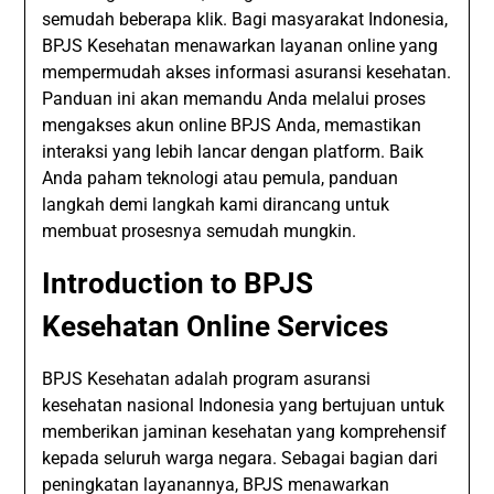
semudah beberapa klik. Bagi masyarakat Indonesia,
BPJS Kesehatan menawarkan layanan online yang
mempermudah akses informasi asuransi kesehatan.
Panduan ini akan memandu Anda melalui proses
mengakses akun online BPJS Anda, memastikan
interaksi yang lebih lancar dengan platform. Baik
Anda paham teknologi atau pemula, panduan
langkah demi langkah kami dirancang untuk
membuat prosesnya semudah mungkin.
Introduction to BPJS
Kesehatan Online Services
BPJS Kesehatan adalah program asuransi
kesehatan nasional Indonesia yang bertujuan untuk
memberikan jaminan kesehatan yang komprehensif
kepada seluruh warga negara. Sebagai bagian dari
peningkatan layanannya, BPJS menawarkan