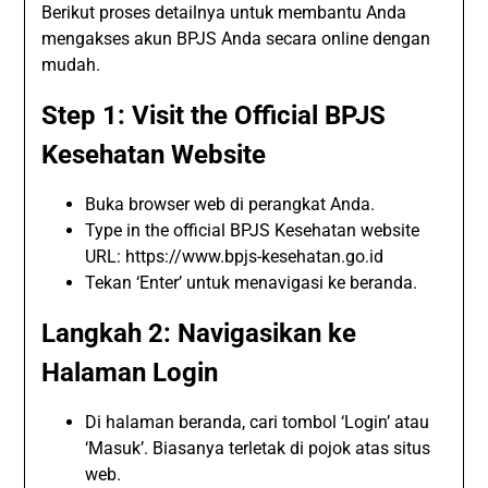
Berikut proses detailnya untuk membantu Anda
mengakses akun BPJS Anda secara online dengan
mudah.
Step 1: Visit the Official BPJS
Kesehatan Website
Buka browser web di perangkat Anda.
Type in the official BPJS Kesehatan website
URL: https://www.bpjs-kesehatan.go.id
Tekan ‘Enter’ untuk menavigasi ke beranda.
Langkah 2: Navigasikan ke
Halaman Login
Di halaman beranda, cari tombol ‘Login’ atau
‘Masuk’. Biasanya terletak di pojok atas situs
web.