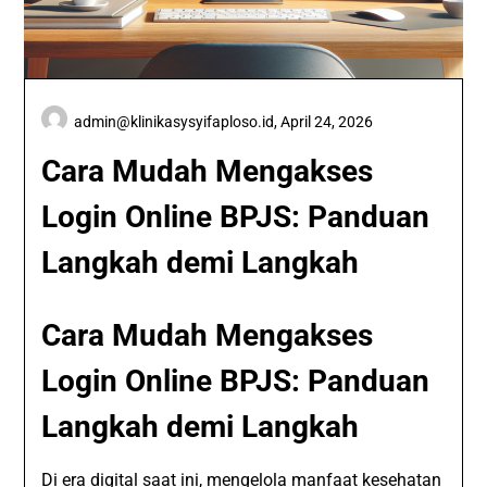
admin@klinikasysyifaploso.id
,
April 24, 2026
Cara Mudah Mengakses
Login Online BPJS: Panduan
Langkah demi Langkah
Cara Mudah Mengakses
Login Online BPJS: Panduan
Langkah demi Langkah
Di era digital saat ini, mengelola manfaat kesehatan