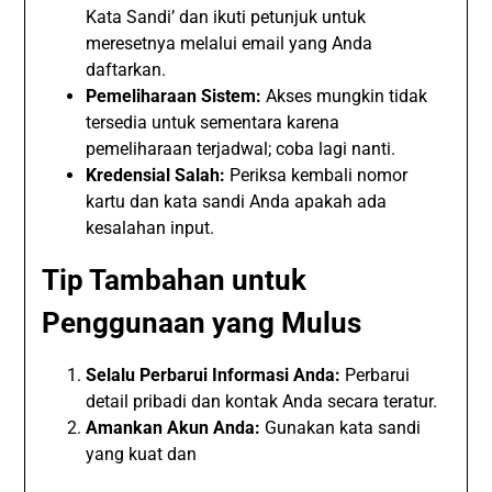
Kata Sandi’ dan ikuti petunjuk untuk
meresetnya melalui email yang Anda
daftarkan.
Pemeliharaan Sistem:
Akses mungkin tidak
tersedia untuk sementara karena
pemeliharaan terjadwal; coba lagi nanti.
Kredensial Salah:
Periksa kembali nomor
kartu dan kata sandi Anda apakah ada
kesalahan input.
Tip Tambahan untuk
Penggunaan yang Mulus
Selalu Perbarui Informasi Anda:
Perbarui
detail pribadi dan kontak Anda secara teratur.
Amankan Akun Anda:
Gunakan kata sandi
yang kuat dan