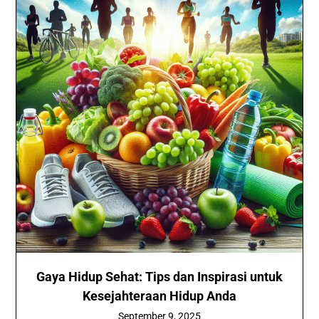
Gaya Hidup Sehat: Tips dan Inspirasi untuk
Kesejahteraan Hidup Anda
September 9, 2025