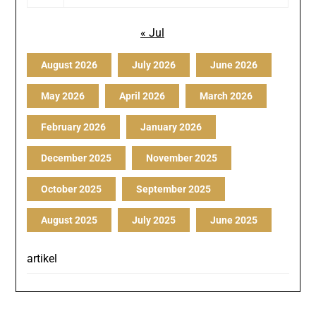
« Jul
August 2026
July 2026
June 2026
May 2026
April 2026
March 2026
February 2026
January 2026
December 2025
November 2025
October 2025
September 2025
August 2025
July 2025
June 2025
artikel