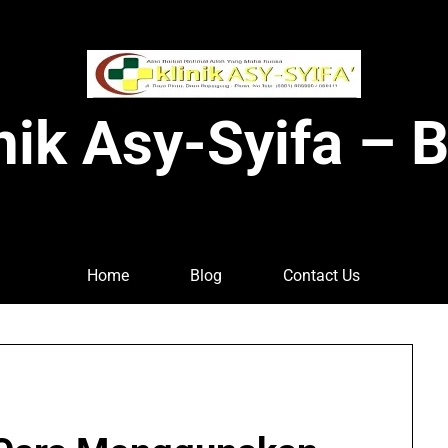
nik Asy-Syifa – 
Home
Blog
Contact Us