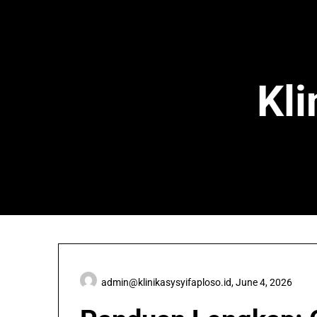
Skip
to
content
Kli
admin@klinikasysyifaploso.id
,
June 4, 2026